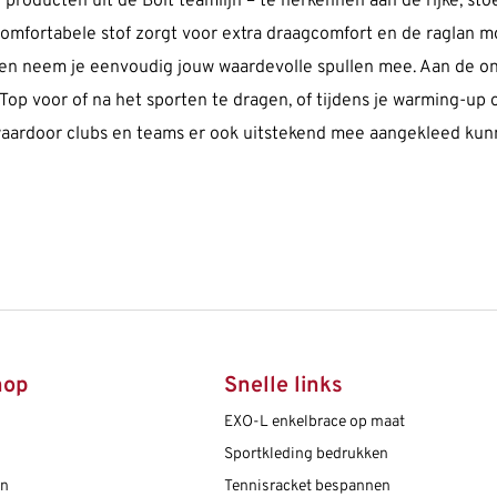
e producten uit de Bolt teamlijn – te herkennen aan de rijke, s
 comfortabele stof zorgt voor extra draagcomfort en de raglan 
tsen neem je eenvoudig jouw waardevolle spullen mee. Aan de 
 Top voor of na het sporten te dragen, of tijdens je warming-up 
, waardoor clubs en teams er ook uitstekend mee aangekleed ku
hop
Snelle links
EXO-L enkelbrace op maat
Sportkleding bedrukken
en
Tennisracket bespannen