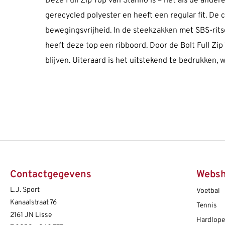
Deze Full Zip Top van Stanno is – net als de ander
gerecycled polyester en heeft een regular fit. De
bewegingsvrijheid. In de steekzakken met SBS-ri
heeft deze top een ribboord. Door de Bolt Full Zip
blijven. Uiteraard is het uitstekend te bedrukken
Contactgegevens
Webs
L.J. Sport
Voetbal
Kanaalstraat 76
Tennis
2161 JN Lisse
Hardlop