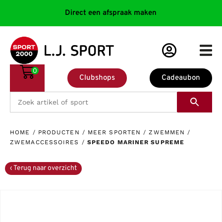
Direct een afspraak maken
0
Clubshops
Cadeaubon
HOME
/
PRODUCTEN
/
MEER SPORTEN
/
ZWEMMEN
/
ZWEMACCESSOIRES
/
SPEEDO MARINER SUPREME