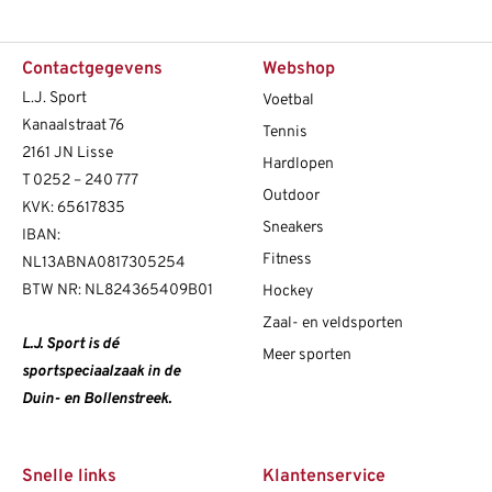
Contactgegevens
Webshop
L.J. Sport
Voetbal
Kanaalstraat 76
Tennis
2161 JN Lisse
Hardlopen
T
0252 – 240 777
Outdoor
KVK: 65617835
Sneakers
IBAN:
Fitness
NL13ABNA0817305254
BTW NR: NL824365409B01
Hockey
Zaal- en veldsporten
L.J. Sport is dé
Meer sporten
sportspeciaalzaak in de
Duin- en Bollenstreek.
Snelle links
Klantenservice