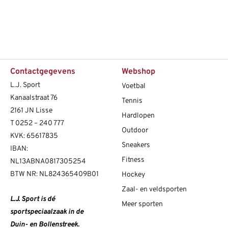
Contactgegevens
Webshop
L.J. Sport
Voetbal
Kanaalstraat 76
Tennis
2161 JN Lisse
Hardlopen
T
0252 – 240 777
Outdoor
KVK: 65617835
Sneakers
IBAN:
Fitness
NL13ABNA0817305254
BTW NR: NL824365409B01
Hockey
Zaal- en veldsporten
L.J. Sport is dé
Meer sporten
sportspeciaalzaak in de
Duin- en Bollenstreek.