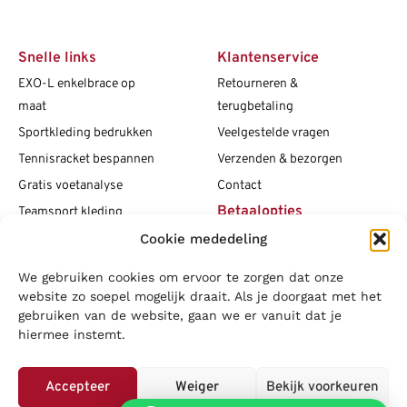
Snelle links
Klantenservice
EXO-L enkelbrace op
Retourneren &
maat
terugbetaling
Sportkleding bedrukken
Veelgestelde vragen
Tennisracket bespannen
Verzenden & bezorgen
Gratis voetanalyse
Contact
Betaalopties
Teamsport kleding
Cookie mededeling
Maattabellen
Clubshops
We gebruiken cookies om ervoor te zorgen dat onze
Social media
Vacatures
website zo soepel mogelijk draait. Als je doorgaat met het
gebruiken van de website, gaan we er vanuit dat je
Blogs
hiermee instemt.
Copyright L.J. Sport
|
Privacybeleid
|
Disclaimer
|
Algemene
voorwaarden
Accepteer
Weiger
Bekijk voorkeuren