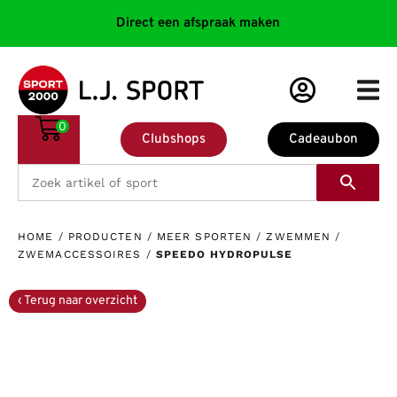
Direct een afspraak maken
0
Clubshops
Cadeaubon
HOME
/
PRODUCTEN
/
MEER SPORTEN
/
ZWEMMEN
/
ZWEMACCESSOIRES
/
SPEEDO HYDROPULSE