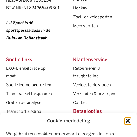
NL13ABNA0817305254
BTW NR: NL824365409B01
Hockey
Zaal- en veldsporten
L.J. Sport is dé
Meer sporten
sportspeciaalzaak in de
Duin- en Bollenstreek.
Snelle links
Klantenservice
EXO-L enkelbrace op
Retourneren &
maat
terugbetaling
Sportkleding bedrukken
Veelgestelde vragen
Tennisracket bespannen
Verzenden & bezorgen
Gratis voetanalyse
Contact
Betaalopties
Teamsport kleding
Cookie mededeling
Maattabellen
Clubshops
We gebruiken cookies om ervoor te zorgen dat onze