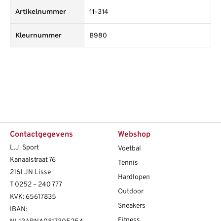
Artikelnummer
11-314
Kleurnummer
B980
Contactgegevens
Webshop
L.J. Sport
Voetbal
Kanaalstraat 76
Tennis
2161 JN Lisse
Hardlopen
T
0252 – 240 777
Outdoor
KVK: 65617835
Sneakers
IBAN:
Fitness