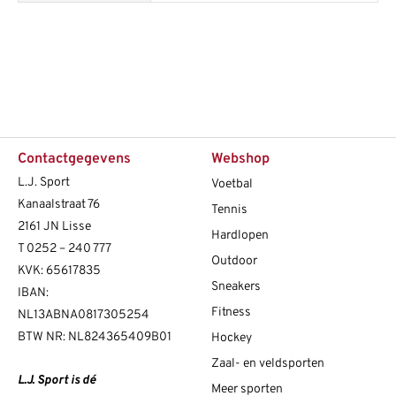
Contactgegevens
Webshop
L.J. Sport
Voetbal
Kanaalstraat 76
Tennis
2161 JN Lisse
Hardlopen
T
0252 – 240 777
Outdoor
KVK: 65617835
Sneakers
IBAN:
Fitness
NL13ABNA0817305254
BTW NR: NL824365409B01
Hockey
Zaal- en veldsporten
L.J. Sport is dé
Meer sporten