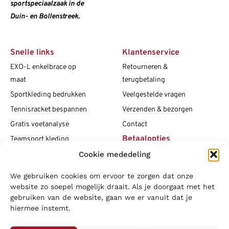
sportspeciaalzaak in de
Duin- en Bollenstreek.
Snelle links
Klantenservice
EXO-L enkelbrace op
Retourneren &
maat
terugbetaling
Sportkleding bedrukken
Veelgestelde vragen
Tennisracket bespannen
Verzenden & bezorgen
Gratis voetanalyse
Contact
Betaalopties
Teamsport kleding
Cookie mededeling
Maattabellen
Clubshops
We gebruiken cookies om ervoor te zorgen dat onze
Social media
Vacatures
website zo soepel mogelijk draait. Als je doorgaat met het
gebruiken van de website, gaan we er vanuit dat je
Blogs
hiermee instemt.
Copyright L.J. Sport
|
Privacybeleid
|
Disclaimer
|
Algemene