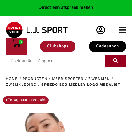
Direct een afspraak maken
0
Clubshops
Cadeaubon
HOME
/
PRODUCTEN
/
MEER SPORTEN
/
ZWEMMEN
/
ZWEMKLEDING
/
SPEEDO ECO MEDLEY LOGO MEDALIST