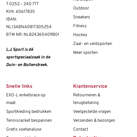
T
0252 – 240 777
Outdoor
KVK: 65617835
Sneakers
IBAN:
Fitness
NL13ABNA0817305254
BTW NR: NL824365409B01
Hockey
Zaal- en veldsporten
L.J. Sport is dé
Meer sporten
sportspeciaalzaak in de
Duin- en Bollenstreek.
Snelle links
Klantenservice
EXO-L enkelbrace op
Retourneren &
maat
terugbetaling
Sportkleding bedrukken
Veelgestelde vragen
Tennisracket bespannen
Verzenden & bezorgen
Gratis voetanalyse
Contact