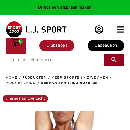
Direct een afspraak maken
0
Clubshops
Cadeaubon
HOME
/
PRODUCTEN
/
MEER SPORTEN
/
ZWEMMEN
/
ZWEMKLEDING
/
SPEEDO ECO LUNA SHAPING