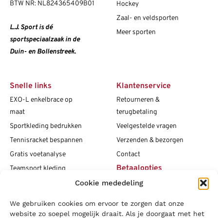
BTW NR: NL824365409B01
Hockey
Zaal- en veldsporten
L.J. Sport is dé
Meer sporten
sportspeciaalzaak in de
Duin- en Bollenstreek.
Snelle links
Klantenservice
EXO-L enkelbrace op
Retourneren &
maat
terugbetaling
Sportkleding bedrukken
Veelgestelde vragen
Tennisracket bespannen
Verzenden & bezorgen
Gratis voetanalyse
Contact
Betaalopties
Teamsport kleding
Cookie mededeling
Maattabellen
Clubshops
We gebruiken cookies om ervoor te zorgen dat onze
Social media
Vacatures
website zo soepel mogelijk draait. Als je doorgaat met het