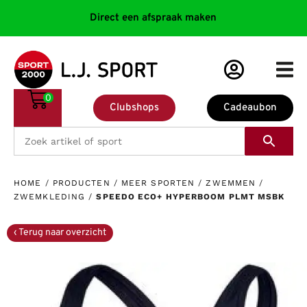
Direct een afspraak maken
0
Clubshops
Cadeaubon
HOME
/
PRODUCTEN
/
MEER SPORTEN
/
ZWEMMEN
/
ZWEMKLEDING
/
SPEEDO ECO+ HYPERBOOM PLMT MSBK