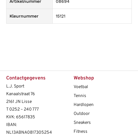
Artikelnummer
08694
Kleurnummer
15121
Contactgegevens
Webshop
L.J. Sport
Voetbal
Kanaalstraat 76
Tennis
2161 JN Lisse
Hardlopen
T
0252 – 240 777
Outdoor
KVK: 65617835
Sneakers
IBAN:
Fitness
NL13ABNA0817305254