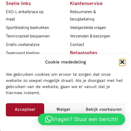
Snelle links
Klantenservice
EXO-L enkelbrace op
Retourneren &
maat
terugbetaling
Sportkleding bedrukken
Veelgestelde vragen
Tennisracket bespannen
Verzenden & bezorgen
Gratis voetanalyse
Contact
Betaalopties
Teamsport kleding
Cookie mededeling
Maattabellen
Clubshops
We gebruiken cookies om ervoor te zorgen dat onze
Social media
Vacatures
website zo soepel mogelijk draait. Als je doorgaat met het
gebruiken van de website, gaan we er vanuit dat je
Blogs
hiermee instemt.
Copyright L.J. Sport
|
Privacybeleid
|
Disclaimer
|
Algemene
voorwaarden
Accepteer
Weiger
Bekijk voorkeuren
LOWA
|
Adidas
|
Mizuno
|
Nike
|
Speedo
|
Asics
|
Babolat
|
Falke
|
Vragen? Stuur een bericht!
Privacybeleid
Superfeet