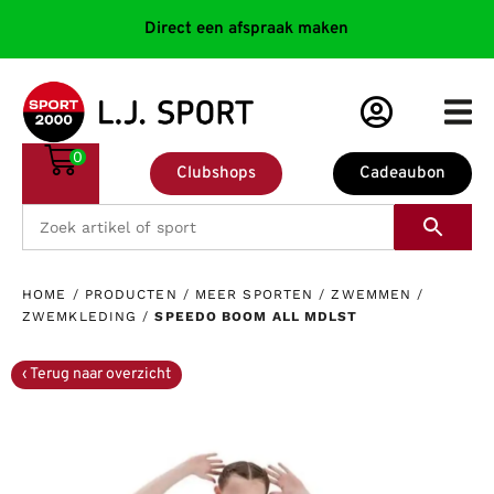
Direct een afspraak maken
0
Clubshops
Cadeaubon
HOME
/
PRODUCTEN
/
MEER SPORTEN
/
ZWEMMEN
/
ZWEMKLEDING
/
SPEEDO BOOM ALL MDLST