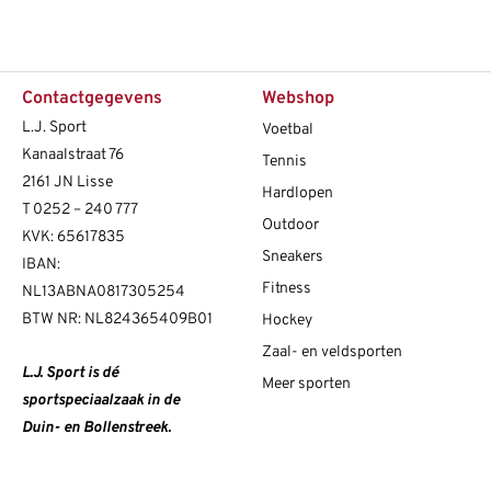
Contactgegevens
Webshop
L.J. Sport
Voetbal
Kanaalstraat 76
Tennis
2161 JN Lisse
Hardlopen
T
0252 – 240 777
Outdoor
KVK: 65617835
Sneakers
IBAN:
Fitness
NL13ABNA0817305254
BTW NR: NL824365409B01
Hockey
Zaal- en veldsporten
L.J. Sport is dé
Meer sporten
sportspeciaalzaak in de
Duin- en Bollenstreek.