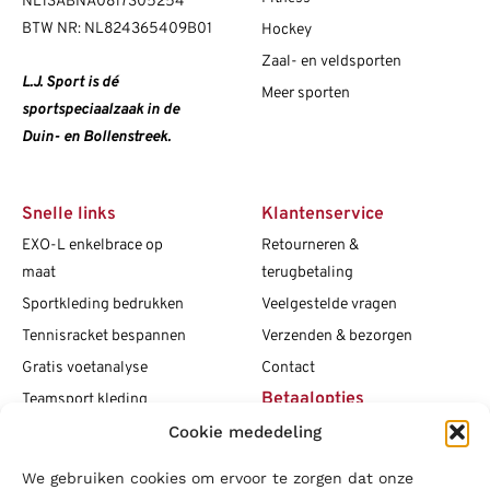
NL13ABNA0817305254
BTW NR: NL824365409B01
Hockey
Zaal- en veldsporten
L.J. Sport is dé
Meer sporten
sportspeciaalzaak in de
Duin- en Bollenstreek.
Snelle links
Klantenservice
EXO-L enkelbrace op
Retourneren &
maat
terugbetaling
Sportkleding bedrukken
Veelgestelde vragen
Tennisracket bespannen
Verzenden & bezorgen
Gratis voetanalyse
Contact
Betaalopties
Teamsport kleding
Cookie mededeling
Maattabellen
Clubshops
We gebruiken cookies om ervoor te zorgen dat onze