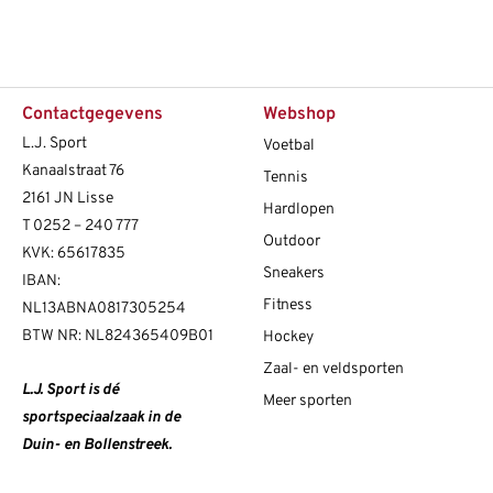
Contactgegevens
Webshop
L.J. Sport
Voetbal
Kanaalstraat 76
Tennis
2161 JN Lisse
Hardlopen
T
0252 – 240 777
Outdoor
KVK: 65617835
Sneakers
IBAN:
Fitness
NL13ABNA0817305254
BTW NR: NL824365409B01
Hockey
Zaal- en veldsporten
L.J. Sport is dé
Meer sporten
sportspeciaalzaak in de
Duin- en Bollenstreek.