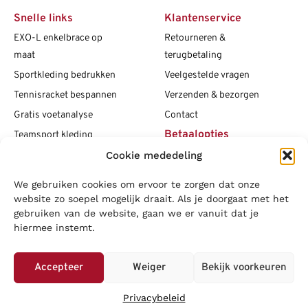
Snelle links
Klantenservice
EXO-L enkelbrace op
Retourneren &
maat
terugbetaling
Sportkleding bedrukken
Veelgestelde vragen
Tennisracket bespannen
Verzenden & bezorgen
Gratis voetanalyse
Contact
Betaalopties
Teamsport kleding
Cookie mededeling
Maattabellen
Clubshops
We gebruiken cookies om ervoor te zorgen dat onze
Social media
Vacatures
website zo soepel mogelijk draait. Als je doorgaat met het
gebruiken van de website, gaan we er vanuit dat je
Blogs
hiermee instemt.
Copyright L.J. Sport
|
Privacybeleid
|
Disclaimer
|
Algemene
voorwaarden
Accepteer
Weiger
Bekijk voorkeuren
LOWA
|
Adidas
|
Mizuno
|
Nike
|
Speedo
|
Asics
|
Babolat
|
Falke
|
Privacybeleid
Superfeet