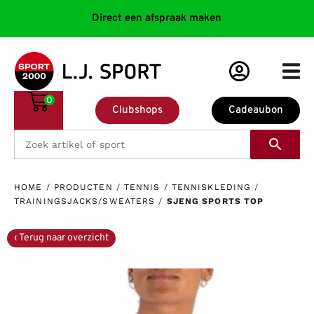
Direct een afspraak maken
0
Clubshops
Cadeaubon
HOME
/
PRODUCTEN
/
TENNIS
/
TENNISKLEDING
/
TRAININGSJACKS/SWEATERS
/
SJENG SPORTS TOP