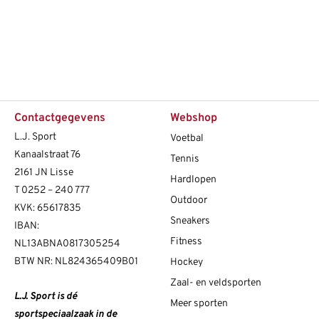
Contactgegevens
Webshop
L.J. Sport
Voetbal
Kanaalstraat 76
Tennis
2161 JN Lisse
Hardlopen
T
0252 – 240 777
Outdoor
KVK: 65617835
Sneakers
IBAN:
Fitness
NL13ABNA0817305254
BTW NR: NL824365409B01
Hockey
Zaal- en veldsporten
L.J. Sport is dé
Meer sporten
sportspeciaalzaak in de