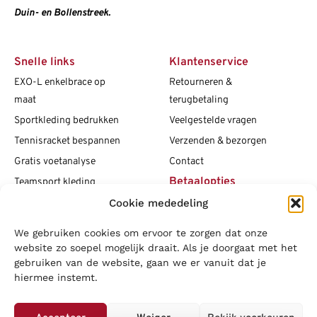
Duin- en Bollenstreek.
Snelle links
Klantenservice
EXO-L enkelbrace op
Retourneren &
maat
terugbetaling
Sportkleding bedrukken
Veelgestelde vragen
Tennisracket bespannen
Verzenden & bezorgen
Gratis voetanalyse
Contact
Betaalopties
Teamsport kleding
Cookie mededeling
Maattabellen
Clubshops
We gebruiken cookies om ervoor te zorgen dat onze
Social media
Vacatures
website zo soepel mogelijk draait. Als je doorgaat met het
gebruiken van de website, gaan we er vanuit dat je
Blogs
hiermee instemt.
Copyright L.J. Sport
|
Privacybeleid
|
Disclaimer
|
Algemene
voorwaarden