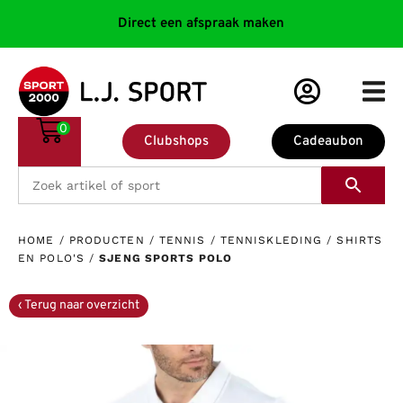
Direct een afspraak maken
0
Clubshops
Cadeaubon
HOME
/
PRODUCTEN
/
TENNIS
/
TENNISKLEDING
/
SHIRTS
EN POLO'S
/
SJENG SPORTS POLO