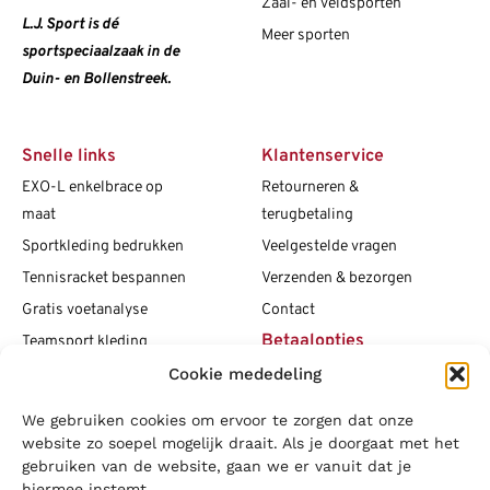
Zaal- en veldsporten
L.J. Sport is dé
Meer sporten
sportspeciaalzaak in de
Duin- en Bollenstreek.
Snelle links
Klantenservice
EXO-L enkelbrace op
Retourneren &
maat
terugbetaling
Sportkleding bedrukken
Veelgestelde vragen
Tennisracket bespannen
Verzenden & bezorgen
Gratis voetanalyse
Contact
Betaalopties
Teamsport kleding
Cookie mededeling
Maattabellen
Clubshops
We gebruiken cookies om ervoor te zorgen dat onze
Social media
Vacatures
website zo soepel mogelijk draait. Als je doorgaat met het
gebruiken van de website, gaan we er vanuit dat je
Blogs
hiermee instemt.