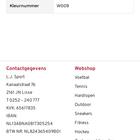
Kleurnummer
W009
Contactgegevens
Webshop
L.J. Sport
Voetbal
Kanaalstraat 76
Tennis
2161 JN Lisse
Hardlopen
T
0252 – 240 777
Outdoor
KVK: 65617835
Sneakers
IBAN:
Fitness
NL13ABNA0817305254
BTW NR: NL824365409B01
Hockey