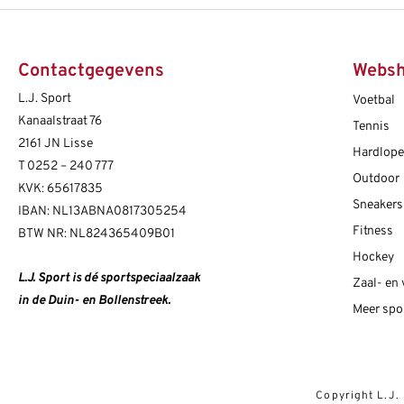
Contactgegevens
Webs
L.J. Sport
Voetbal
Kanaalstraat 76
Tennis
2161 JN Lisse
Hardlop
T
0252 – 240 777
Outdoor
KVK: 65617835
Sneakers
IBAN: NL13ABNA0817305254
Fitness
BTW NR: NL824365409B01
Hockey
L.J. Sport is dé sportspeciaalzaak
Zaal- en
in de Duin- en Bollenstreek.
Meer spo
Copyright L.J.