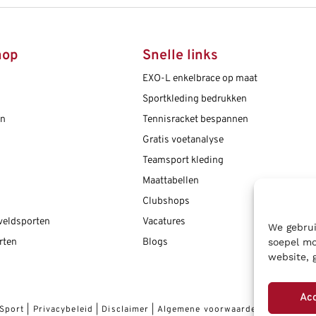
hop
Snelle links
EXO-L enkelbrace op maat
Sportkleding bedrukken
en
Tennisracket bespannen
Gratis voetanalyse
Teamsport kleding
Maattabellen
Clubshops
 veldsporten
Vacatures
We gebrui
rten
Blogs
soepel mo
website, 
Ac
 Sport
|
Privacybeleid
|
Disclaimer
|
Algemene voorwaarden