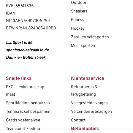
Outdoor
KVK: 65617835
Sneakers
IBAN:
Fitness
NL13ABNA0817305254
BTW NR: NL824365409B01
Hockey
Zaal- en veldsporten
L.J. Sport is dé
Meer sporten
sportspeciaalzaak in de
Duin- en Bollenstreek.
Snelle links
Klantenservice
EXO-L enkelbrace op
Retourneren &
maat
terugbetaling
Sportkleding bedrukken
Veelgestelde vragen
Tennisracket bespannen
Verzenden & bezorgen
Gratis voetanalyse
Contact
Betaalopties
Teamsport kleding