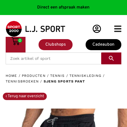
Direct een afspraak maken
0
Clubshops
Cadeaubon
HOME
/
PRODUCTEN
/
TENNIS
/
TENNISKLEDING
/
TENNISBROEKEN
/
SJENG SPORTS PANT