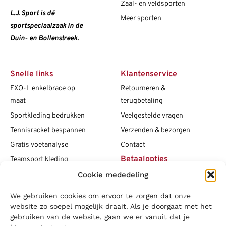
Zaal- en veldsporten
L.J. Sport is dé
Meer sporten
sportspeciaalzaak in de
Duin- en Bollenstreek.
Snelle links
Klantenservice
EXO-L enkelbrace op
Retourneren &
maat
terugbetaling
Sportkleding bedrukken
Veelgestelde vragen
Tennisracket bespannen
Verzenden & bezorgen
Gratis voetanalyse
Contact
Betaalopties
Teamsport kleding
Cookie mededeling
Maattabellen
Clubshops
We gebruiken cookies om ervoor te zorgen dat onze
Social media
Vacatures
website zo soepel mogelijk draait. Als je doorgaat met het
gebruiken van de website, gaan we er vanuit dat je
Blogs