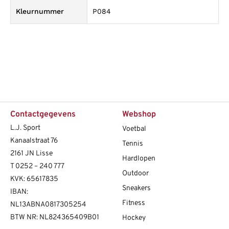
Kleurnummer
P084
Contactgegevens
Webshop
L.J. Sport
Voetbal
Kanaalstraat 76
Tennis
2161 JN Lisse
Hardlopen
T
0252 – 240 777
Outdoor
KVK: 65617835
Sneakers
IBAN:
Fitness
NL13ABNA0817305254
BTW NR: NL824365409B01
Hockey