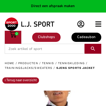
Direct een afspraak maken
0
Clubshops
Cadeaubon
HOME
/
PRODUCTEN
/
TENNIS
/
TENNISKLEDING
/
TRAININGSJACKS/SWEATERS
/
SJENG SPORTS JACKET