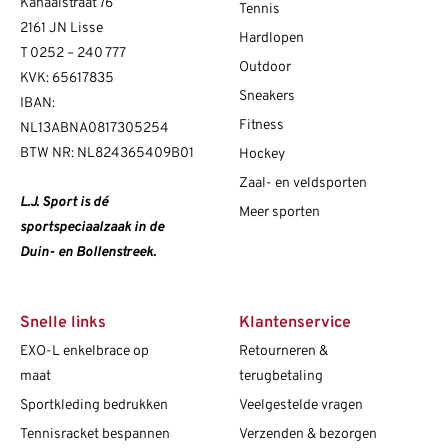
Kanaalstraat 76
Tennis
2161 JN Lisse
Hardlopen
T
0252 – 240 777
Outdoor
KVK: 65617835
Sneakers
IBAN:
Fitness
NL13ABNA0817305254
BTW NR: NL824365409B01
Hockey
Zaal- en veldsporten
L.J. Sport is dé
Meer sporten
sportspeciaalzaak in de
Duin- en Bollenstreek.
Snelle links
Klantenservice
EXO-L enkelbrace op
Retourneren &
maat
terugbetaling
Sportkleding bedrukken
Veelgestelde vragen
Tennisracket bespannen
Verzenden & bezorgen