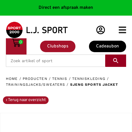
Direct een afspraak maken
0
Clubshops
Cadeaubon
HOME
/
PRODUCTEN
/
TENNIS
/
TENNISKLEDING
/
TRAININGSJACKS/SWEATERS
/
SJENG SPORTS JACKET