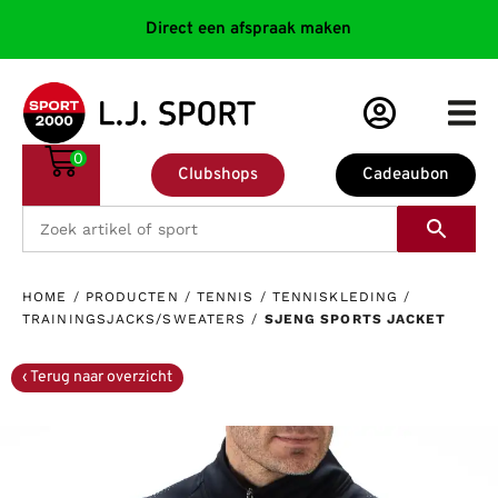
Direct een afspraak maken
0
Clubshops
Cadeaubon
HOME
/
PRODUCTEN
/
TENNIS
/
TENNISKLEDING
/
TRAININGSJACKS/SWEATERS
/
SJENG SPORTS JACKET