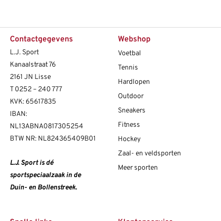
Contactgegevens
Webshop
L.J. Sport
Voetbal
Kanaalstraat 76
Tennis
2161 JN Lisse
Hardlopen
T
0252 – 240 777
Outdoor
KVK: 65617835
Sneakers
IBAN:
Fitness
NL13ABNA0817305254
BTW NR: NL824365409B01
Hockey
Zaal- en veldsporten
L.J. Sport is dé
Meer sporten
sportspeciaalzaak in de
Duin- en Bollenstreek.