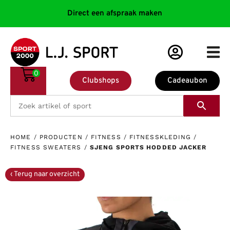
Direct een afspraak maken
0
Clubshops
Cadeaubon
HOME
/
PRODUCTEN
/
FITNESS
/
FITNESSKLEDING
/
FITNESS SWEATERS
/
SJENG SPORTS HODDED JACKER