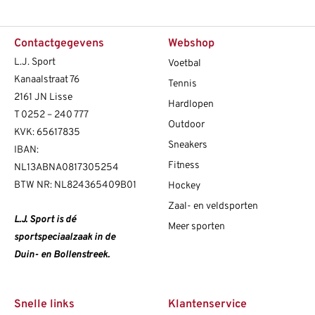
Contactgegevens
Webshop
L.J. Sport
Voetbal
Kanaalstraat 76
Tennis
2161 JN Lisse
Hardlopen
T
0252 – 240 777
Outdoor
KVK: 65617835
Sneakers
IBAN:
Fitness
NL13ABNA0817305254
BTW NR: NL824365409B01
Hockey
Zaal- en veldsporten
L.J. Sport is dé
Meer sporten
sportspeciaalzaak in de
Duin- en Bollenstreek.
Snelle links
Klantenservice