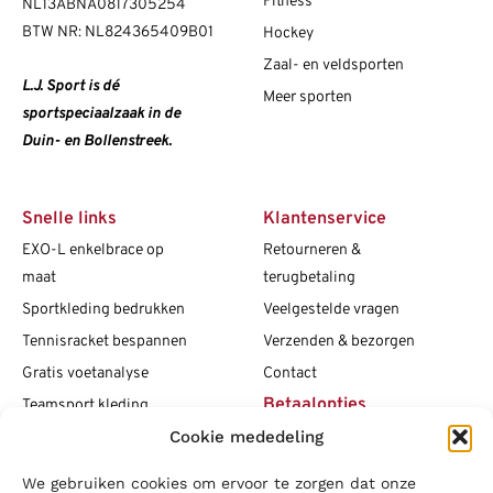
Fitness
NL13ABNA0817305254
BTW NR: NL824365409B01
Hockey
Zaal- en veldsporten
L.J. Sport is dé
Meer sporten
sportspeciaalzaak in de
Duin- en Bollenstreek.
Snelle links
Klantenservice
EXO-L enkelbrace op
Retourneren &
maat
terugbetaling
Sportkleding bedrukken
Veelgestelde vragen
Tennisracket bespannen
Verzenden & bezorgen
Gratis voetanalyse
Contact
Betaalopties
Teamsport kleding
Cookie mededeling
Maattabellen
Clubshops
We gebruiken cookies om ervoor te zorgen dat onze