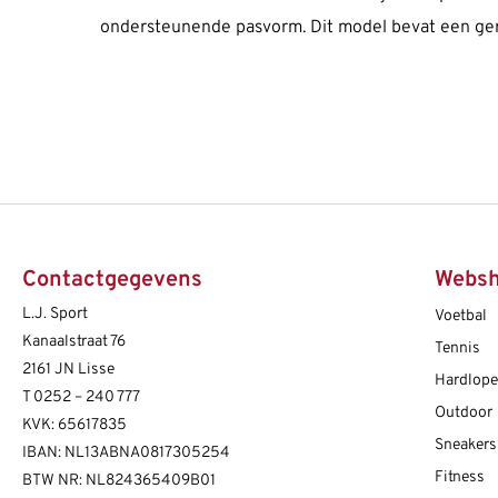
ondersteunende pasvorm. Dit model bevat een ge
Contactgegevens
Webs
L.J. Sport
Voetbal
Kanaalstraat 76
Tennis
2161 JN Lisse
Hardlop
T
0252 – 240 777
Outdoor
KVK: 65617835
Sneakers
IBAN: NL13ABNA0817305254
Fitness
BTW NR: NL824365409B01