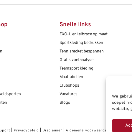
hop
Snelle links
EXO-L enkelbrace op maat
Sportkleding bedrukken
en
Tennisracket bespannen
Gratis voetanalyse
Teamsport kleding
Maattabellen
Clubshops
 veldsporten
Vacatures
We gebrui
soepel mo
rten
Blogs
website, 
Ac
 Sport
|
Privacybeleid
|
Disclaimer
|
Algemene voorwaarden