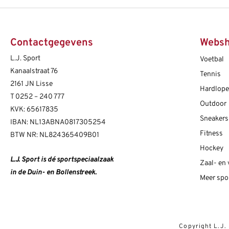
Contactgegevens
Webs
L.J. Sport
Voetbal
Kanaalstraat 76
Tennis
2161 JN Lisse
Hardlop
T
0252 – 240 777
Outdoor
KVK: 65617835
Sneakers
IBAN: NL13ABNA0817305254
Fitness
BTW NR: NL824365409B01
Hockey
L.J. Sport is dé sportspeciaalzaak
Zaal- en
in de Duin- en Bollenstreek.
Meer spo
Copyright L.J.