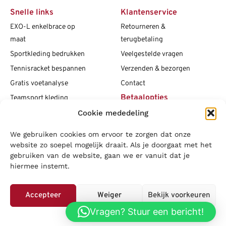
Snelle links
Klantenservice
EXO-L enkelbrace op
Retourneren &
maat
terugbetaling
Sportkleding bedrukken
Veelgestelde vragen
Tennisracket bespannen
Verzenden & bezorgen
Gratis voetanalyse
Contact
Betaalopties
Teamsport kleding
Cookie mededeling
Maattabellen
Clubshops
We gebruiken cookies om ervoor te zorgen dat onze
Social media
Vacatures
website zo soepel mogelijk draait. Als je doorgaat met het
gebruiken van de website, gaan we er vanuit dat je
Blogs
hiermee instemt.
Copyright L.J. Sport
|
Privacybeleid
|
Disclaimer
|
Algemene
voorwaarden
Accepteer
Weiger
Bekijk voorkeuren
LOWA
|
Adidas
|
Mizuno
|
Nike
|
Speedo
|
Asics
|
Babolat
|
Falke
|
Vragen? Stuur een bericht!
Privacybeleid
Superfeet