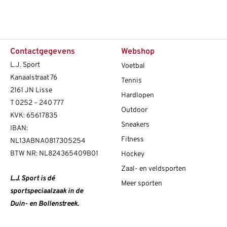
Contactgegevens
Webshop
L.J. Sport
Voetbal
Kanaalstraat 76
Tennis
2161 JN Lisse
Hardlopen
T
0252 – 240 777
Outdoor
KVK: 65617835
Sneakers
IBAN:
Fitness
NL13ABNA0817305254
BTW NR: NL824365409B01
Hockey
Zaal- en veldsporten
L.J. Sport is dé
Meer sporten
sportspeciaalzaak in de
Duin- en Bollenstreek.