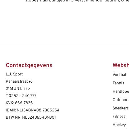
Robey haarbandjes in 3 verschillende kleuren, One
Contactgegevens
Webs
L.J. Sport
Voetbal
Kanaalstraat 76
Tennis
2161 JN Lisse
Hardlop
T
0252 – 240 777
Outdoor
KVK: 65617835
Sneakers
IBAN: NL13ABNA0817305254
Fitness
BTW NR: NL824365409B01
Hockey