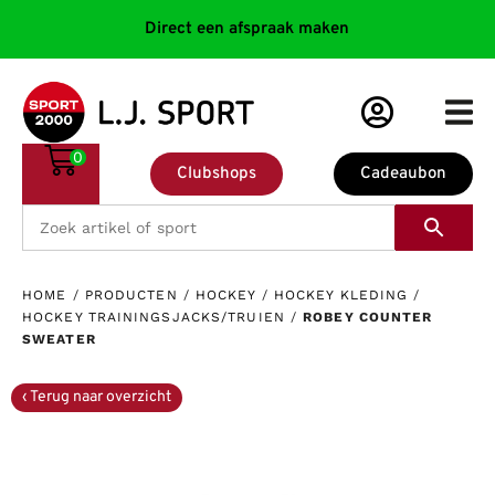
Direct een afspraak maken
0
Clubshops
Cadeaubon
HOME
/
PRODUCTEN
/
HOCKEY
/
HOCKEY KLEDING
/
HOCKEY TRAININGSJACKS/TRUIEN
/
ROBEY COUNTER
SWEATER