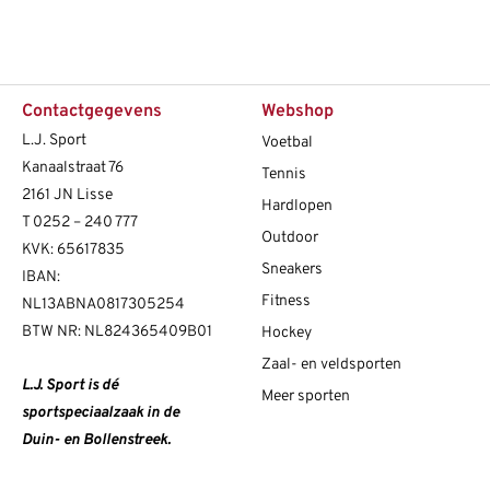
Contactgegevens
Webshop
L.J. Sport
Voetbal
Kanaalstraat 76
Tennis
2161 JN Lisse
Hardlopen
T
0252 – 240 777
Outdoor
KVK: 65617835
Sneakers
IBAN:
Fitness
NL13ABNA0817305254
BTW NR: NL824365409B01
Hockey
Zaal- en veldsporten
L.J. Sport is dé
Meer sporten
sportspeciaalzaak in de
Duin- en Bollenstreek.