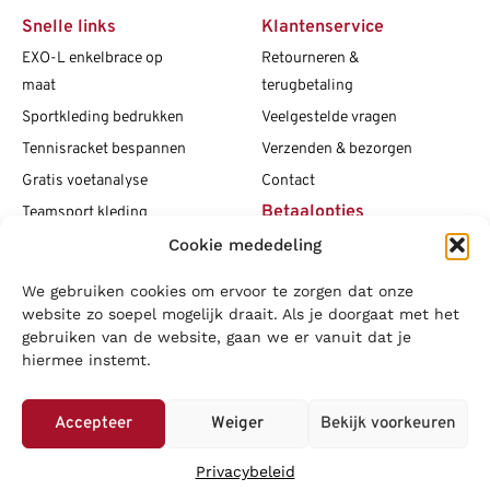
Snelle links
Klantenservice
EXO-L enkelbrace op
Retourneren &
maat
terugbetaling
Sportkleding bedrukken
Veelgestelde vragen
Tennisracket bespannen
Verzenden & bezorgen
Gratis voetanalyse
Contact
Betaalopties
Teamsport kleding
Cookie mededeling
Maattabellen
Clubshops
We gebruiken cookies om ervoor te zorgen dat onze
Social media
Vacatures
website zo soepel mogelijk draait. Als je doorgaat met het
gebruiken van de website, gaan we er vanuit dat je
Blogs
hiermee instemt.
Copyright L.J. Sport
|
Privacybeleid
|
Disclaimer
|
Algemene
voorwaarden
Accepteer
Weiger
Bekijk voorkeuren
LOWA
|
Adidas
|
Mizuno
|
Nike
|
Speedo
|
Asics
|
Babolat
|
Falke
|
Privacybeleid
Superfeet