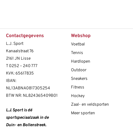
Contactgegevens
Webshop
L.J. Sport
Voetbal
Kanaalstraat 76
Tennis
2161 JN Lisse
Hardlopen
T
0252 – 240 777
Outdoor
KVK: 65617835
Sneakers
IBAN:
Fitness
NL13ABNA0817305254
BTW NR: NL824365409B01
Hockey
Zaal- en veldsporten
L.J. Sport is dé
Meer sporten
sportspeciaalzaak in de
Duin- en Bollenstreek.