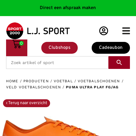
Direct een afspraak maken
0
Clubshops
Cadeaubon
HOME
/
PRODUCTEN
/
VOETBAL
/
VOETBALSCHOENEN
/
VELD VOETBALSCHOENEN
/
PUMA ULTRA PLAY FG/AG