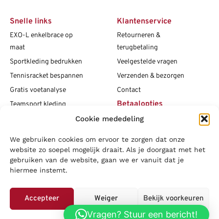
Snelle links
Klantenservice
EXO-L enkelbrace op
Retourneren &
maat
terugbetaling
Sportkleding bedrukken
Veelgestelde vragen
Tennisracket bespannen
Verzenden & bezorgen
Gratis voetanalyse
Contact
Betaalopties
Teamsport kleding
Cookie mededeling
Maattabellen
Clubshops
We gebruiken cookies om ervoor te zorgen dat onze
Social media
Vacatures
website zo soepel mogelijk draait. Als je doorgaat met het
gebruiken van de website, gaan we er vanuit dat je
Blogs
hiermee instemt.
Copyright L.J. Sport
|
Privacybeleid
|
Disclaimer
|
Algemene
voorwaarden
Accepteer
Weiger
Bekijk voorkeuren
LOWA
|
Adidas
|
Mizuno
|
Nike
|
Speedo
|
Asics
|
Babolat
|
Falke
|
Vragen? Stuur een bericht!