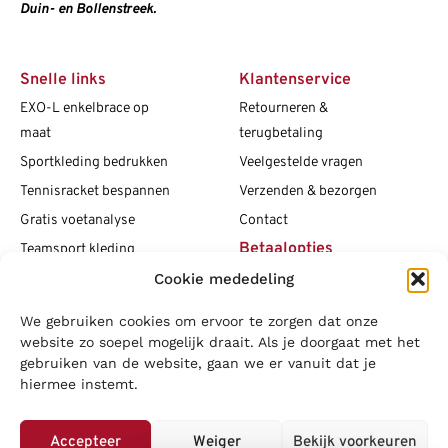
Duin- en Bollenstreek.
Snelle links
Klantenservice
EXO-L enkelbrace op
Retourneren &
maat
terugbetaling
Sportkleding bedrukken
Veelgestelde vragen
Tennisracket bespannen
Verzenden & bezorgen
Gratis voetanalyse
Contact
Betaalopties
Teamsport kleding
Maattabellen
Cookie mededeling
Clubshops
We gebruiken cookies om ervoor te zorgen dat onze
Social media
Vacatures
website zo soepel mogelijk draait. Als je doorgaat met het
gebruiken van de website, gaan we er vanuit dat je
Blogs
hiermee instemt.
Copyright L.J. Sport
|
Privacybeleid
|
Disclaimer
|
Algemene
voorwaarden
Accepteer
Weiger
Bekijk voorkeuren