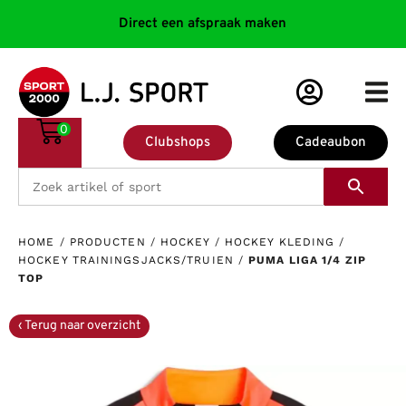
Direct een afspraak maken
0
Clubshops
Cadeaubon
HOME
/
PRODUCTEN
/
HOCKEY
/
HOCKEY KLEDING
/
HOCKEY TRAININGSJACKS/TRUIEN
/
PUMA LIGA 1/4 ZIP
TOP