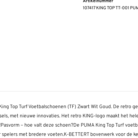
Artikelnummer
107417 KING TOP TT-001 
ing Top Turf Voetbalschoenen (TF) Zwart Wit Goud. De retro ge
els, met nieuwe innovaties. Het retro KING-logo maakt het hele
asvorm – hoe valt deze schoen?De PUMA King Top Turf voetbal
or spelers met bredere voeten.K-BETTERT bovenwerk voor de k