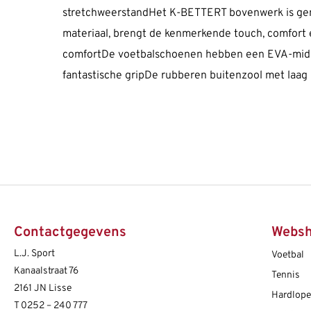
stretchweerstandHet K-BETTERT bovenwerk is gemaa
materiaal, brengt de kenmerkende touch, comfort
comfortDe voetbalschoenen hebben een EVA-midd
fantastische gripDe rubberen buitenzool met laag 
Contactgegevens
Webs
L.J. Sport
Voetbal
Kanaalstraat 76
Tennis
2161 JN Lisse
Hardlop
T
0252 – 240 777