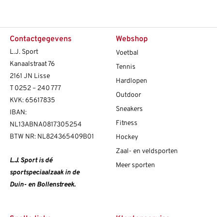
Contactgegevens
Webshop
L.J. Sport
Voetbal
Kanaalstraat 76
Tennis
2161 JN Lisse
Hardlopen
T
0252 – 240 777
Outdoor
KVK: 65617835
Sneakers
IBAN:
Fitness
NL13ABNA0817305254
BTW NR: NL824365409B01
Hockey
Zaal- en veldsporten
L.J. Sport is dé
Meer sporten
sportspeciaalzaak in de
Duin- en Bollenstreek.