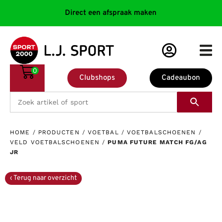
Direct een afspraak maken
0
Clubshops
Cadeaubon
HOME
/
PRODUCTEN
/
VOETBAL
/
VOETBALSCHOENEN
/
VELD VOETBALSCHOENEN
/
PUMA FUTURE MATCH FG/AG
JR