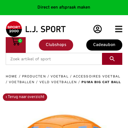
Direct een afspraak maken
0
Clubshops
Cadeaubon
HOME
/
PRODUCTEN
/
VOETBAL
/
ACCESSOIRES VOETBAL
/
VOETBALLEN
/
VELD VOETBALLEN
/
PUMA BIG CAT BALL