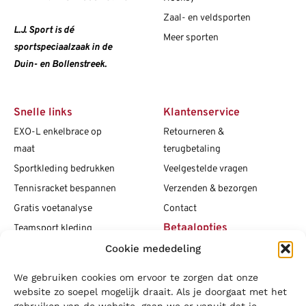
Zaal- en veldsporten
L.J. Sport is dé
Meer sporten
sportspeciaalzaak in de
Duin- en Bollenstreek.
Snelle links
Klantenservice
EXO-L enkelbrace op
Retourneren &
maat
terugbetaling
Sportkleding bedrukken
Veelgestelde vragen
Tennisracket bespannen
Verzenden & bezorgen
Gratis voetanalyse
Contact
Betaalopties
Teamsport kleding
Cookie mededeling
Maattabellen
Clubshops
We gebruiken cookies om ervoor te zorgen dat onze
Social media
Vacatures
website zo soepel mogelijk draait. Als je doorgaat met het