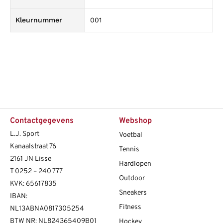
Kleurnummer
001
Contactgegevens
Webshop
L.J. Sport
Voetbal
Kanaalstraat 76
Tennis
2161 JN Lisse
Hardlopen
T
0252 – 240 777
Outdoor
KVK: 65617835
Sneakers
IBAN:
Fitness
NL13ABNA0817305254
BTW NR: NL824365409B01
Hockey