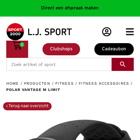
Direct een afspraak maken
0
Clubshops
Cadeaubon
HOME
/
PRODUCTEN
/
FITNESS
/
FITNESS ACCESSOIRES
/
POLAR VANTAGE M LIMIT