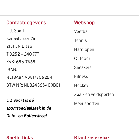
Contactgegevens
Webshop
L.J. Sport
Voetbal
Kanaalstraat 76
Tennis
2161 JN Lisse
Hardlopen
T
0252 – 240 777
Outdoor
KVK: 65617835
Sneakers
IBAN:
Fitness
NL13ABNA0817305254
BTW NR: NL824365409B01
Hockey
Zaal- en veldsporten
L.J. Sport is dé
Meer sporten
sportspeciaalzaak in de
Duin- en Bollenstreek.
Snelle links
Klantenservice