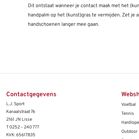
Dit ontstaat wanneer je contact maak met het (kuns
handpalm op het (kunst)gras te vermijden. Zet je 
handschoenen langer mee gaan.
Contactgegevens
Webs
L.J. Sport
Voetbal
Kanaalstraat 76
Tennis
2161 JN Lisse
Hardlop
T
0252 – 240 777
Outdoor
KVK: 65617835