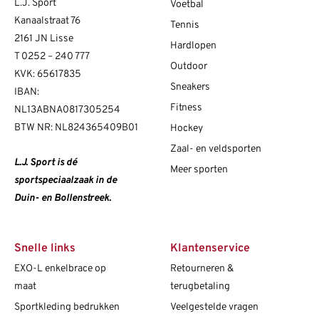
L.J. Sport
Voetbal
Kanaalstraat 76
Tennis
2161 JN Lisse
Hardlopen
T
0252 – 240 777
Outdoor
KVK: 65617835
Sneakers
IBAN:
Fitness
NL13ABNA0817305254
BTW NR: NL824365409B01
Hockey
Zaal- en veldsporten
L.J. Sport is dé
Meer sporten
sportspeciaalzaak in de
Duin- en Bollenstreek.
Snelle links
Klantenservice
EXO-L enkelbrace op
Retourneren &
maat
terugbetaling
Sportkleding bedrukken
Veelgestelde vragen