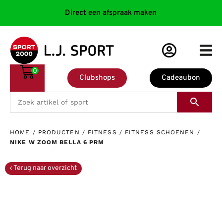
Direct een afspraak maken
0
Clubshops
Cadeaubon
HOME
/
PRODUCTEN
/
FITNESS
/
FITNESS SCHOENEN
/
NIKE W ZOOM BELLA 6 PRM