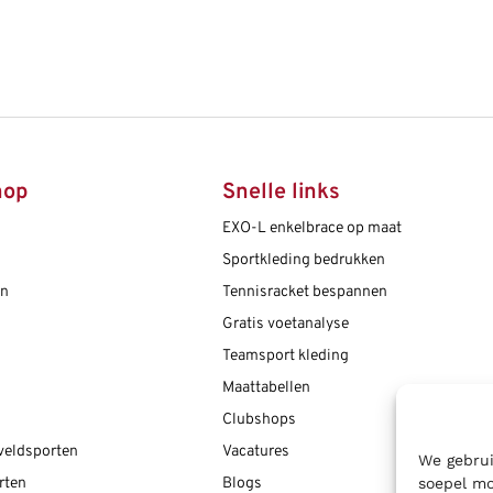
hop
Snelle links
EXO-L enkelbrace op maat
Sportkleding bedrukken
en
Tennisracket bespannen
Gratis voetanalyse
Teamsport kleding
Maattabellen
Clubshops
 veldsporten
Vacatures
We gebrui
soepel mo
rten
Blogs