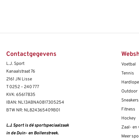
Contactgegevens
Webs
L.J. Sport
Voetbal
Kanaalstraat 76
Tennis
2161 JN Lisse
Hardlop
T
0252 – 240 777
Outdoor
KVK: 65617835
Sneakers
IBAN: NL13ABNA0817305254
Fitness
BTW NR: NL824365409B01
Hockey
L.J. Sport is dé sportspeciaalzaak
Zaal- en
in de Duin- en Bollenstreek.
Meer spo