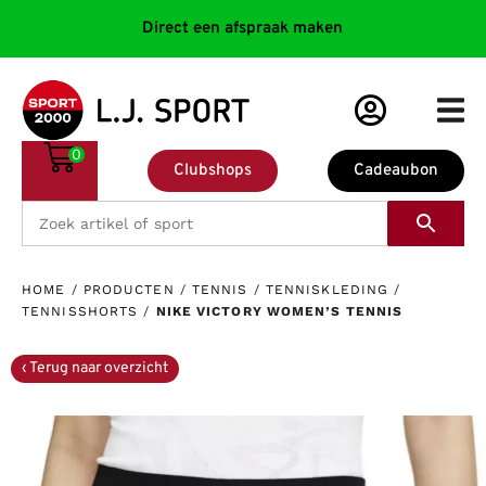
Direct een afspraak maken
0
Clubshops
Cadeaubon
HOME
/
PRODUCTEN
/
TENNIS
/
TENNISKLEDING
/
TENNISSHORTS
/
NIKE VICTORY WOMEN’S TENNIS