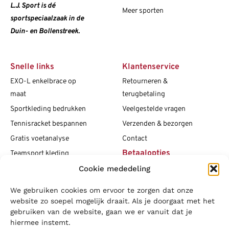
L.J. Sport is dé
Meer sporten
sportspeciaalzaak in de
Duin- en Bollenstreek.
Snelle links
Klantenservice
EXO-L enkelbrace op
Retourneren &
maat
terugbetaling
Sportkleding bedrukken
Veelgestelde vragen
Tennisracket bespannen
Verzenden & bezorgen
Gratis voetanalyse
Contact
Betaalopties
Teamsport kleding
Cookie mededeling
Maattabellen
Clubshops
We gebruiken cookies om ervoor te zorgen dat onze
Social media
Vacatures
website zo soepel mogelijk draait. Als je doorgaat met het
gebruiken van de website, gaan we er vanuit dat je
Blogs
hiermee instemt.