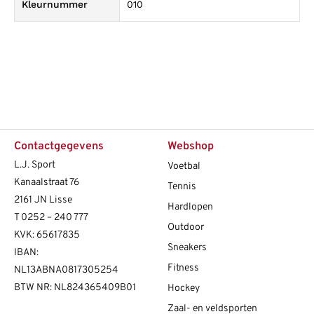
Kleurnummer
010
Contactgegevens
Webshop
L.J. Sport
Voetbal
Kanaalstraat 76
Tennis
2161 JN Lisse
Hardlopen
T
0252 – 240 777
Outdoor
KVK: 65617835
Sneakers
IBAN:
Fitness
NL13ABNA0817305254
BTW NR: NL824365409B01
Hockey
Zaal- en veldsporten