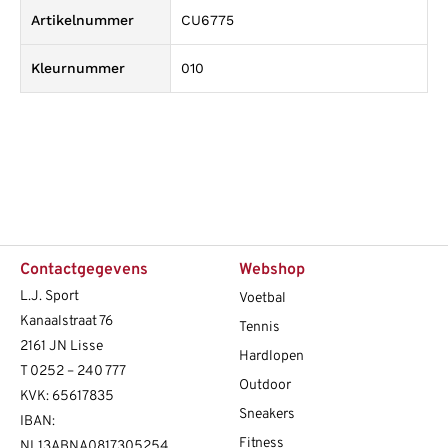
Artikelnummer
CU6775
Kleurnummer
010
Contactgegevens
Webshop
L.J. Sport
Voetbal
Kanaalstraat 76
Tennis
2161 JN Lisse
Hardlopen
T
0252 – 240 777
Outdoor
KVK: 65617835
Sneakers
IBAN:
Fitness
NL13ABNA0817305254