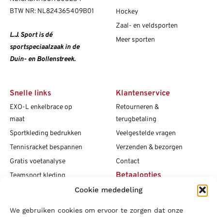
BTW NR: NL824365409B01
Hockey
Zaal- en veldsporten
L.J. Sport is dé
Meer sporten
sportspeciaalzaak in de
Duin- en Bollenstreek.
Snelle links
Klantenservice
EXO-L enkelbrace op
Retourneren &
maat
terugbetaling
Sportkleding bedrukken
Veelgestelde vragen
Tennisracket bespannen
Verzenden & bezorgen
Gratis voetanalyse
Contact
Betaalopties
Teamsport kleding
Cookie mededeling
Maattabellen
Clubshops
We gebruiken cookies om ervoor te zorgen dat onze
Social media