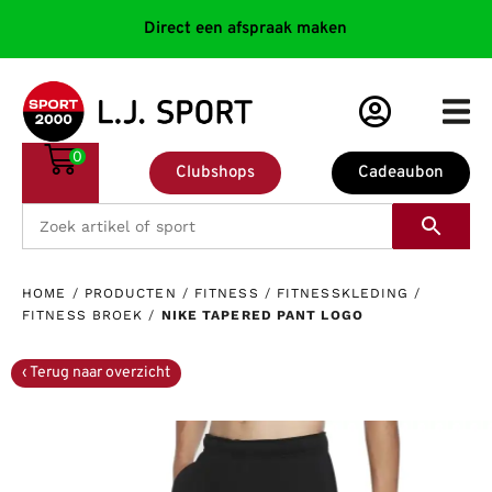
Direct een afspraak maken
0
Clubshops
Cadeaubon
HOME
/
PRODUCTEN
/
FITNESS
/
FITNESSKLEDING
/
FITNESS BROEK
/
NIKE TAPERED PANT LOGO