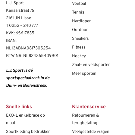
L.J. Sport
Voetbal
Kanaalstraat 76
Tennis
2161 JN Lisse
Hardlopen
T
0252 – 240 777
Outdoor
KVK: 65617835
Sneakers
IBAN:
Fitness
NL13ABNA0817305254
BTW NR: NL824365409B01
Hockey
Zaal- en veldsporten
L.J. Sport is dé
Meer sporten
sportspeciaalzaak in de
Duin- en Bollenstreek.
Snelle links
Klantenservice
EXO-L enkelbrace op
Retourneren &
maat
terugbetaling
Sportkleding bedrukken
Veelgestelde vragen