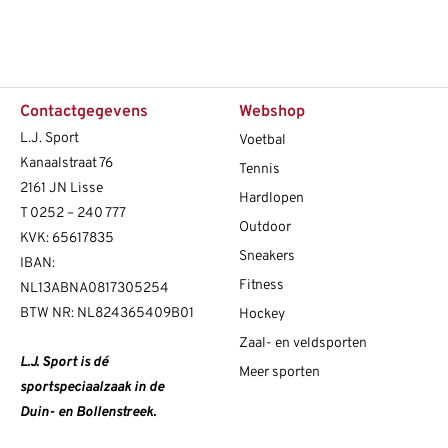
Contactgegevens
Webshop
L.J. Sport
Voetbal
Kanaalstraat 76
Tennis
2161 JN Lisse
Hardlopen
T
0252 – 240 777
Outdoor
KVK: 65617835
Sneakers
IBAN:
Fitness
NL13ABNA0817305254
BTW NR: NL824365409B01
Hockey
Zaal- en veldsporten
L.J. Sport is dé
Meer sporten
sportspeciaalzaak in de
Duin- en Bollenstreek.