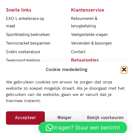
Snelle links
Klantenservice
EXO-L enkelbrace op
Retourneren &
maat
terugbetaling
Sportkleding bedrukken
Veelgestelde vragen
Tennisracket bespannen
Verzenden & bezorgen
Gratis voetanalyse
Contact
Betaalopties
Teamsport kleding
Cookie mededeling
Maattabellen
Clubshops
We gebruiken cookies om ervoor te zorgen dat onze
Social media
Vacatures
website zo soepel mogelijk draait. Als je doorgaat met het
gebruiken van de website, gaan we er vanuit dat je
Blogs
hiermee instemt.
Copyright L.J. Sport
|
Privacybeleid
|
Disclaimer
|
Algemene
voorwaarden
Accepteer
Weiger
Bekijk voorkeuren
LOWA
|
Adidas
|
Mizuno
|
Nike
|
Speedo
|
Asics
|
Babolat
|
Falke
|
Vragen? Stuur een bericht!
Privacybeleid
Superfeet