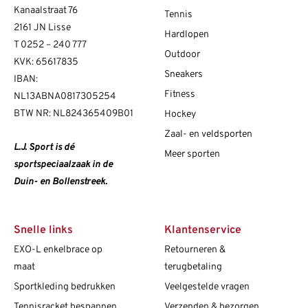
Kanaalstraat 76
Tennis
2161 JN Lisse
Hardlopen
T
0252 – 240 777
Outdoor
KVK: 65617835
Sneakers
IBAN:
Fitness
NL13ABNA0817305254
BTW NR: NL824365409B01
Hockey
Zaal- en veldsporten
L.J. Sport is dé
Meer sporten
sportspeciaalzaak in de
Duin- en Bollenstreek.
Snelle links
Klantenservice
EXO-L enkelbrace op
Retourneren &
maat
terugbetaling
Sportkleding bedrukken
Veelgestelde vragen
Tennisracket bespannen
Verzenden & bezorgen