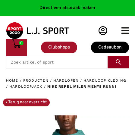
Direct een afspraak maken
0
Clubshops
Cadeaubon
HOME
/
PRODUCTEN
/
HARDLOPEN
/
HARDLOOP KLEDING
/
HARDLOOPJACK
/
NIKE REPEL MILER MEN”S RUNNI