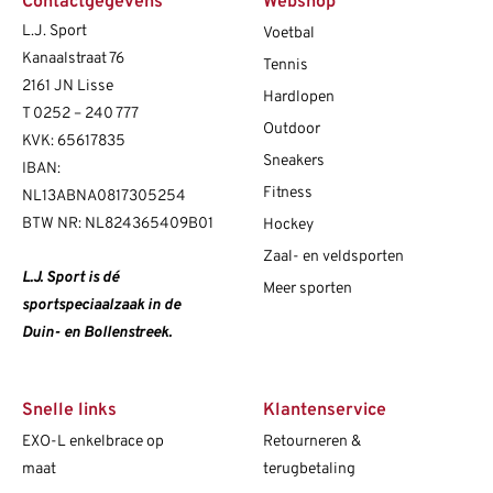
Contactgegevens
Webshop
L.J. Sport
Voetbal
Kanaalstraat 76
Tennis
2161 JN Lisse
Hardlopen
T
0252 – 240 777
Outdoor
KVK: 65617835
Sneakers
IBAN:
Fitness
NL13ABNA0817305254
BTW NR: NL824365409B01
Hockey
Zaal- en veldsporten
L.J. Sport is dé
Meer sporten
sportspeciaalzaak in de
Duin- en Bollenstreek.
Snelle links
Klantenservice
EXO-L enkelbrace op
Retourneren &
maat
terugbetaling