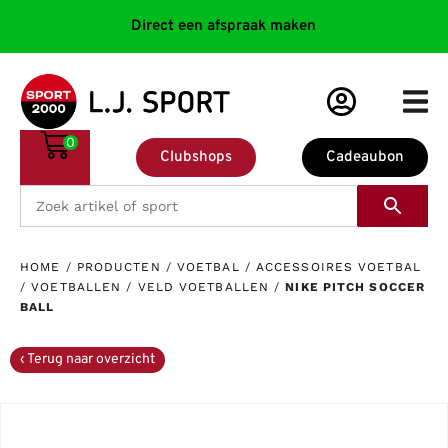
Direct een afspraak maken
0
Clubshops
Cadeaubon
HOME
/
PRODUCTEN
/
VOETBAL
/
ACCESSOIRES VOETBAL
/
VOETBALLEN
/
VELD VOETBALLEN
/
NIKE PITCH SOCCER
BALL