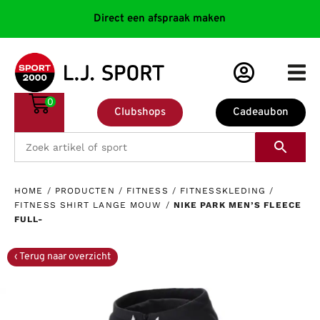
Direct een afspraak maken
0
Clubshops
Cadeaubon
HOME
/
PRODUCTEN
/
FITNESS
/
FITNESSKLEDING
/
FITNESS SHIRT LANGE MOUW
/
NIKE PARK MEN’S FLEECE
FULL-