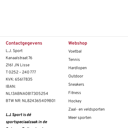
Contactgegevens
Webshop
L.J. Sport
Voetbal
Kanaalstraat 76
Tennis
2161 JN Lisse
Hardlopen
T
0252 – 240 777
Outdoor
KVK: 65617835
Sneakers
IBAN:
Fitness
NL13ABNA0817305254
BTW NR: NL824365409B01
Hockey
Zaal- en veldsporten
L.J. Sport is dé
Meer sporten
sportspeciaalzaak in de