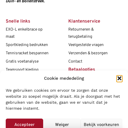
Duin- en Bollenstreek.
Snelle links
Klantenservice
EXO-L enkelbrace op
Retourneren &
maat
terugbetaling
Sportkleding bedrukken
Veelgestelde vragen
Tennisracket bespannen
Verzenden & bezorgen
Gratis voetanalyse
Contact
Betaalopties
Teamsport kleding
Cookie mededeling
Maattabellen
Clubshops
We gebruiken cookies om ervoor te zorgen dat onze
Social media
Vacatures
website zo soepel mogelijk draait. Als je doorgaat met het
gebruiken van de website, gaan we er vanuit dat je
Blogs
hiermee instemt.
Copyright L.J. Sport
|
Privacybeleid
|
Disclaimer
|
Algemene
voorwaarden
Accepteer
Weiger
Bekijk voorkeuren