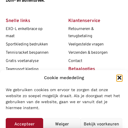
Duin- en Bollenstreek.
Snelle links
Klantenservice
EXO-L enkelbrace op
Retourneren &
maat
terugbetaling
Sportkleding bedrukken
Veelgestelde vragen
Tennisracket bespannen
Verzenden & bezorgen
Gratis voetanalyse
Contact
Betaalopties
Teamsport kleding
Cookie mededeling
Maattabellen
Clubshops
We gebruiken cookies om ervoor te zorgen dat onze
Social media
Vacatures
website zo soepel mogelijk draait. Als je doorgaat met het
gebruiken van de website, gaan we er vanuit dat je
Blogs
hiermee instemt.
Copyright L.J. Sport
|
Privacybeleid
|
Disclaimer
|
Algemene
voorwaarden
Accepteer
Weiger
Bekijk voorkeuren