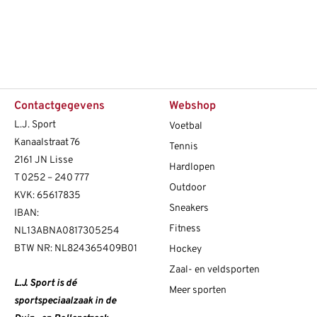
Contactgegevens
Webshop
L.J. Sport
Voetbal
Kanaalstraat 76
Tennis
2161 JN Lisse
Hardlopen
T
0252 – 240 777
Outdoor
KVK: 65617835
Sneakers
IBAN:
Fitness
NL13ABNA0817305254
BTW NR: NL824365409B01
Hockey
Zaal- en veldsporten
L.J. Sport is dé
Meer sporten
sportspeciaalzaak in de