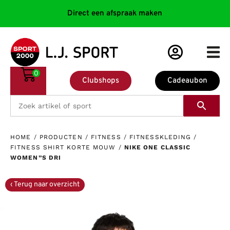
Direct een afspraak maken
0
Clubshops
Cadeaubon
HOME
/
PRODUCTEN
/
FITNESS
/
FITNESSKLEDING
/
FITNESS SHIRT KORTE MOUW
/
NIKE ONE CLASSIC
WOMEN”S DRI