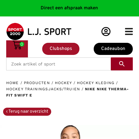
Direct een afspraak maken
0
Clubshops
Cadeaubon
HOME
/
PRODUCTEN
/
HOCKEY
/
HOCKEY KLEDING
/
HOCKEY TRAININGSJACKS/TRUIEN
/
NIKE NIKE THERMA-
FIT SWIFT E