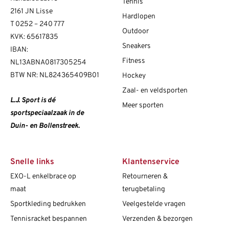
Tennis
2161 JN Lisse
Hardlopen
T
0252 – 240 777
Outdoor
KVK: 65617835
Sneakers
IBAN:
Fitness
NL13ABNA0817305254
BTW NR: NL824365409B01
Hockey
Zaal- en veldsporten
L.J. Sport is dé
Meer sporten
sportspeciaalzaak in de
Duin- en Bollenstreek.
Snelle links
Klantenservice
EXO-L enkelbrace op
Retourneren &
maat
terugbetaling
Sportkleding bedrukken
Veelgestelde vragen
Tennisracket bespannen
Verzenden & bezorgen