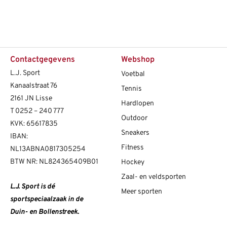
Contactgegevens
Webshop
L.J. Sport
Voetbal
Kanaalstraat 76
Tennis
2161 JN Lisse
Hardlopen
T
0252 – 240 777
Outdoor
KVK: 65617835
Sneakers
IBAN:
Fitness
NL13ABNA0817305254
BTW NR: NL824365409B01
Hockey
Zaal- en veldsporten
L.J. Sport is dé
Meer sporten
sportspeciaalzaak in de
Duin- en Bollenstreek.