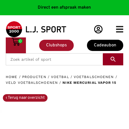
Direct een afspraak maken
0
Clubshops
Cadeaubon
HOME
/
PRODUCTEN
/
VOETBAL
/
VOETBALSCHOENEN
/
VELD VOETBALSCHOENEN
/
NIKE MERCURIAL VAPOR 15