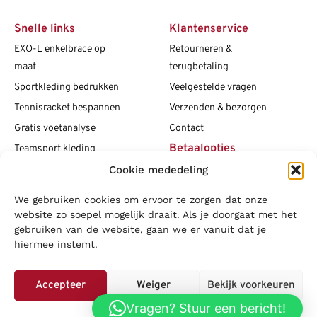
Snelle links
Klantenservice
EXO-L enkelbrace op
Retourneren &
maat
terugbetaling
Sportkleding bedrukken
Veelgestelde vragen
Tennisracket bespannen
Verzenden & bezorgen
Gratis voetanalyse
Contact
Betaalopties
Teamsport kleding
Cookie mededeling
Maattabellen
Clubshops
We gebruiken cookies om ervoor te zorgen dat onze
Social media
Vacatures
website zo soepel mogelijk draait. Als je doorgaat met het
gebruiken van de website, gaan we er vanuit dat je
Blogs
hiermee instemt.
Copyright L.J. Sport
|
Privacybeleid
|
Disclaimer
|
Algemene
voorwaarden
Accepteer
Weiger
Bekijk voorkeuren
LOWA
|
Adidas
|
Mizuno
|
Nike
|
Speedo
|
Asics
|
Babolat
|
Falke
|
Vragen? Stuur een bericht!
Privacybeleid