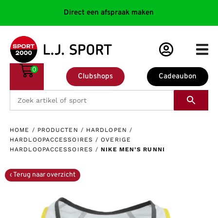
Direct een afspraak maken
0
Clubshops
Cadeaubon
HOME
/
PRODUCTEN
/
HARDLOPEN
/
HARDLOOPACCESSOIRES
/
OVERIGE
HARDLOOPACCESSOIRES
/
NIKE MEN’S RUNNI