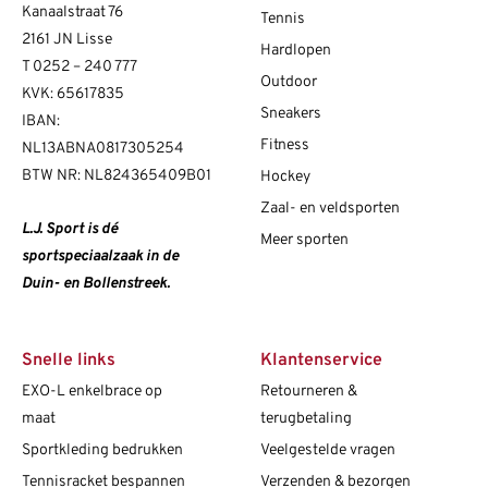
Kanaalstraat 76
Tennis
2161 JN Lisse
Hardlopen
T
0252 – 240 777
Outdoor
KVK: 65617835
Sneakers
IBAN:
Fitness
NL13ABNA0817305254
BTW NR: NL824365409B01
Hockey
Zaal- en veldsporten
L.J. Sport is dé
Meer sporten
sportspeciaalzaak in de
Duin- en Bollenstreek.
Snelle links
Klantenservice
EXO-L enkelbrace op
Retourneren &
maat
terugbetaling
Sportkleding bedrukken
Veelgestelde vragen
Tennisracket bespannen
Verzenden & bezorgen