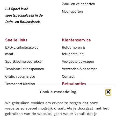
Zaal- en veldsporten
L.J. Sport is dé
Meer sporten
sportspeciaalzaak in de
Duin- en Bollenstreek.
Snelle links
Klantenservice
EXO-L enkelbrace op
Retourneren &
maat
terugbetaling
Sportkleding bedrukken
Veelgestelde vragen
Tennisracket bespannen
Verzenden & bezorgen
Gratis voetanalyse
Contact
Betaalopties
Teamsport kleding
Cookie mededeling
Maattabellen
Clubshops
We gebruiken cookies om ervoor te zorgen dat onze
Social media
Vacatures
website zo soepel mogelijk draait. Als je doorgaat met het
gebruiken van de website, gaan we er vanuit dat je
Blogs