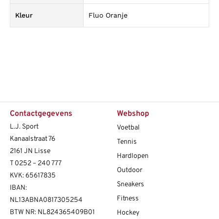
Kleur
Fluo Oranje
Contactgegevens
Webshop
L.J. Sport
Voetbal
Kanaalstraat 76
Tennis
2161 JN Lisse
Hardlopen
T
0252 – 240 777
Outdoor
KVK: 65617835
Sneakers
IBAN:
Fitness
NL13ABNA0817305254
BTW NR: NL824365409B01
Hockey