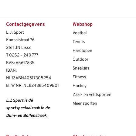
Contactgegevens
Webshop
L.J. Sport
Voetbal
Kanaalstraat 76
Tennis
2161 JN Lisse
Hardlopen
T
0252 – 240 777
Outdoor
KVK: 65617835
Sneakers
IBAN:
Fitness
NL13ABNA0817305254
BTW NR: NL824365409B01
Hockey
Zaal- en veldsporten
L.J. Sport is dé
Meer sporten
sportspeciaalzaak in de
Duin- en Bollenstreek.