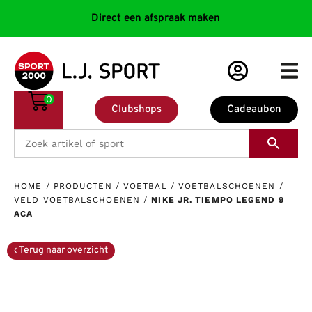
Direct een afspraak maken
0
Clubshops
Cadeaubon
HOME
/
PRODUCTEN
/
VOETBAL
/
VOETBALSCHOENEN
/
VELD VOETBALSCHOENEN
/
NIKE JR. TIEMPO LEGEND 9
ACA