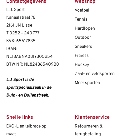
Contactgegevens
Webshop
L.J. Sport
Voetbal
Kanaalstraat 76
Tennis
2161 JN Lisse
Hardlopen
T
0252 – 240 777
Outdoor
KVK: 65617835
Sneakers
IBAN:
Fitness
NL13ABNA0817305254
BTW NR: NL824365409B01
Hockey
Zaal- en veldsporten
L.J. Sport is dé
Meer sporten
sportspeciaalzaak in de
Duin- en Bollenstreek.
Snelle links
Klantenservice
EXO-L enkelbrace op
Retourneren &
maat
terugbetaling