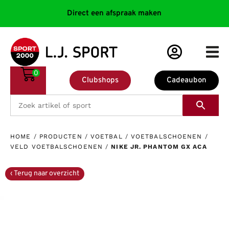
Direct een afspraak maken
0
Clubshops
Cadeaubon
HOME
/
PRODUCTEN
/
VOETBAL
/
VOETBALSCHOENEN
/
VELD VOETBALSCHOENEN
/
NIKE JR. PHANTOM GX ACA