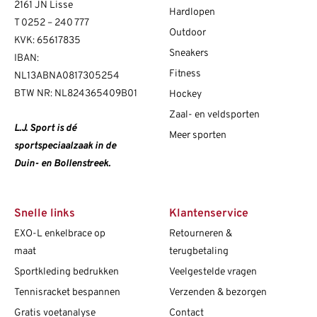
2161 JN Lisse
Hardlopen
T
0252 – 240 777
Outdoor
KVK: 65617835
Sneakers
IBAN:
Fitness
NL13ABNA0817305254
BTW NR: NL824365409B01
Hockey
Zaal- en veldsporten
L.J. Sport is dé
Meer sporten
sportspeciaalzaak in de
Duin- en Bollenstreek.
Snelle links
Klantenservice
EXO-L enkelbrace op
Retourneren &
maat
terugbetaling
Sportkleding bedrukken
Veelgestelde vragen
Tennisracket bespannen
Verzenden & bezorgen
Gratis voetanalyse
Contact