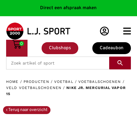
Direct een afspraak maken
0
Clubshops
Cadeaubon
HOME
/
PRODUCTEN
/
VOETBAL
/
VOETBALSCHOENEN
/
VELD VOETBALSCHOENEN
/
NIKE JR. MERCURIAL VAPOR
15