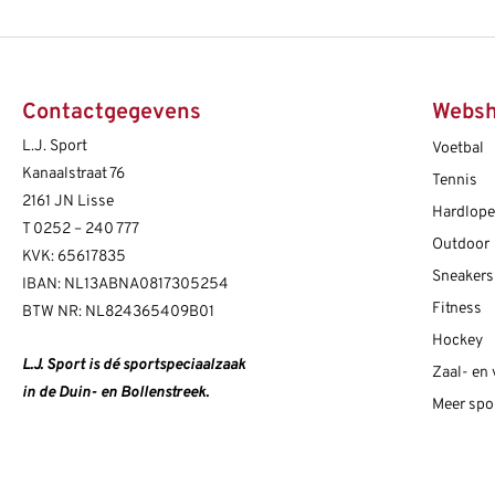
Contactgegevens
Webs
L.J. Sport
Voetbal
Kanaalstraat 76
Tennis
2161 JN Lisse
Hardlop
T
0252 – 240 777
Outdoor
KVK: 65617835
Sneakers
IBAN: NL13ABNA0817305254
Fitness
BTW NR: NL824365409B01
Hockey
L.J. Sport is dé sportspeciaalzaak
Zaal- en
in de Duin- en Bollenstreek.
Meer spo