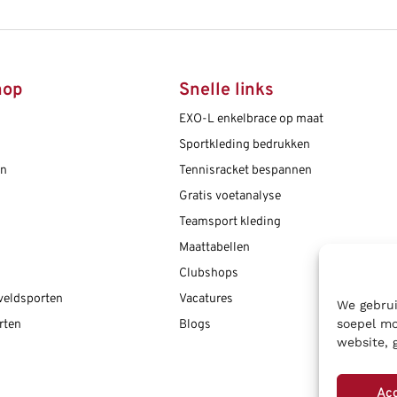
hop
Snelle links
EXO-L enkelbrace op maat
Sportkleding bedrukken
en
Tennisracket bespannen
Gratis voetanalyse
Teamsport kleding
Maattabellen
Clubshops
 veldsporten
Vacatures
We gebrui
soepel mo
rten
Blogs
website, 
Ac