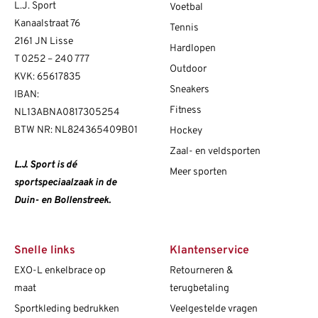
L.J. Sport
Voetbal
Kanaalstraat 76
Tennis
2161 JN Lisse
Hardlopen
T
0252 – 240 777
Outdoor
KVK: 65617835
Sneakers
IBAN:
Fitness
NL13ABNA0817305254
BTW NR: NL824365409B01
Hockey
Zaal- en veldsporten
L.J. Sport is dé
Meer sporten
sportspeciaalzaak in de
Duin- en Bollenstreek.
Snelle links
Klantenservice
EXO-L enkelbrace op
Retourneren &
maat
terugbetaling
Sportkleding bedrukken
Veelgestelde vragen